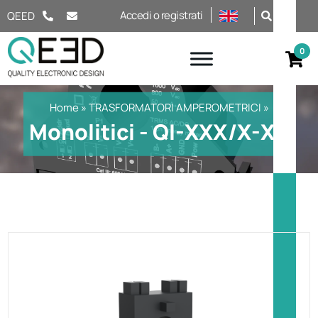
Salta al contenuto
Accedi o registrati
QEED
Home
»
TRASFORMATORI AMPEROMETRICI
»
Monolitici - QI-XXX/X-XX