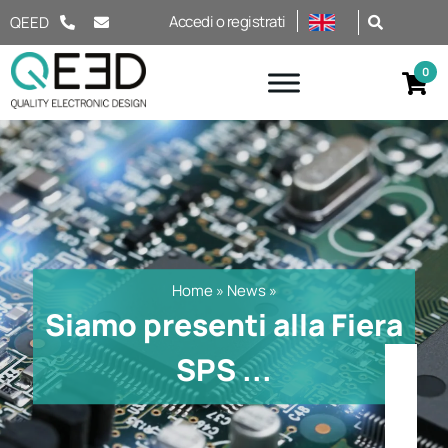
Salta al contenuto
Accedi o registrati
QEED
Home
»
News
»
Siamo presenti alla Fiera
SPS ...