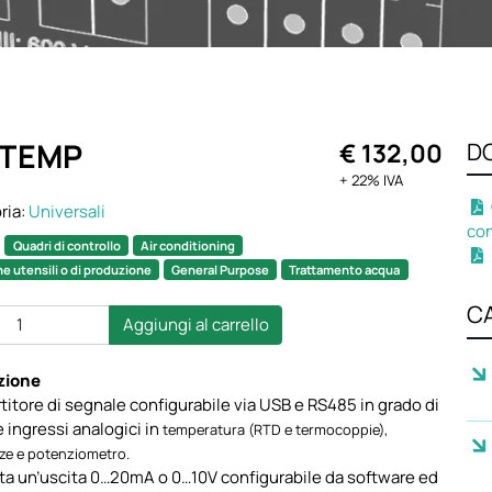
-TEMP
€ 132,00
D
+ 22% IVA
ria:
Universali
con
:
Quadri di controllo
Air conditioning
e utensili o di produzione
General Purpose
Trattamento acqua
C
Aggiungi al carrello
zione
itore di segnale configurabile via USB e RS485 in grado di
 ingressi analogici in
temperatura (RTD e termocoppie),
nze e
potenziometro
.
ta un’uscita 0…20mA o 0…10V configurabile da software ed