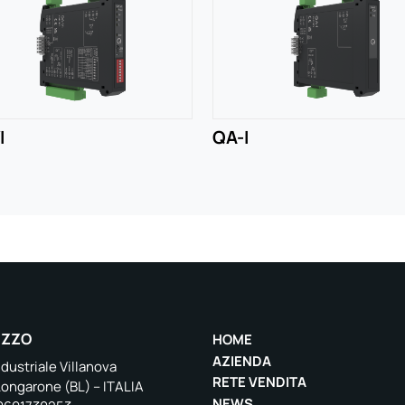
I
QA-I
IZZO
HOME
AZIENDA
dustriale Villanova
RETE VENDITA
Longarone (BL) – ITALIA
NEWS