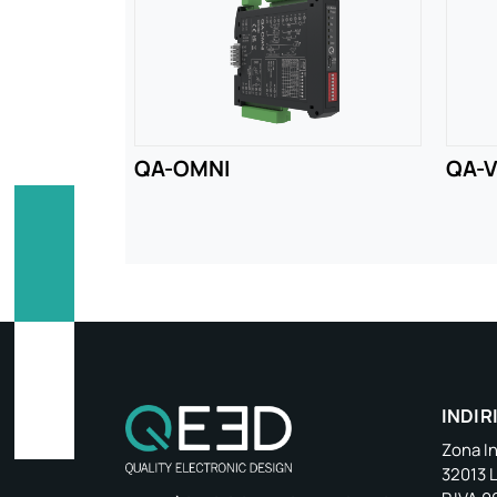
QA-OMNI
QA-V
INDIR
Zona In
32013 