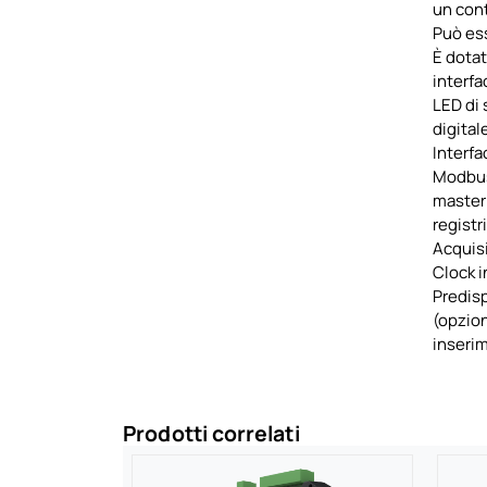
un cont
Può ess
È dotat
interfa
LED di
digital
Interfa
Modbus
master 
registri
Acquisi
Clock i
Predis
(opzion
inseri
Prodotti correlati