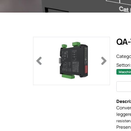
QA
Catego
Previous
Next
Settori
Macchin
Descri
Convert
leggere
resiste
Presen