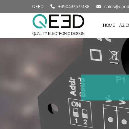
Salta al contenuto
QEED
+390437573188
sales@qeed.
HOME
AZIE