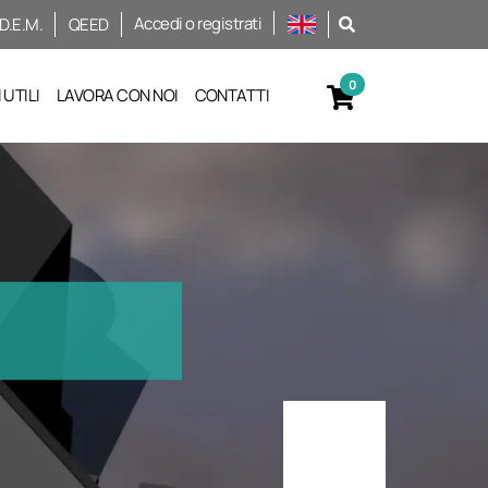
Accedi o registrati
D.E.M.
QEED
UTILI
LAVORA CON NOI
CONTATTI