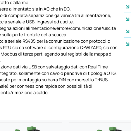
atto d’allarme.
ere alimentato sia in AC che in DC.
o di completa separazione galvanica tra alimentazione,
ccia seriale e USB, ingressi ed uscite.
 segnalazioni alimentazione/errore/comunicazione/uscita
e sulla parte frontale della scocca.
ccia seriale RS485 per la comunicazione con protocollo
 RTU sia da software di configurazione Q-WIZARD, sia con
Modbus di terze parti agendo sui registri della mappa di
.
zione dati via USB con salvataggio dati con Real Time
ntegrato, solamente con cavo o pendrive di tipologia OTG.
posto per montaggio su barra DIN con morsetto T-BUS
ale) per connessione rapida con possibilità di
mento/rimozione a caldo