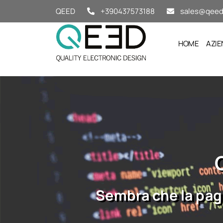
Salta al contenuto
QEED
+390437573188
sales@qeed.
HOME
AZIE
Sembra che la pagi