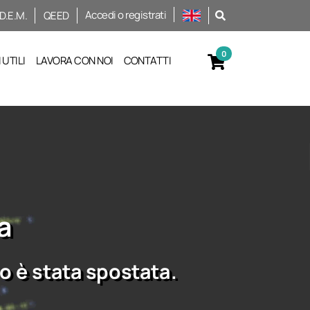
Accedi o registrati
D.E.M.
QEED
UTILI
LAVORA CON NOI
CONTATTI
a
o è stata spostata.