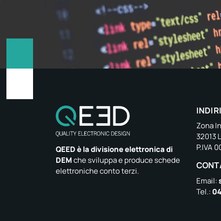
INDIR
Zona In
32013 
P.IVA 
QEED è la divisione elettronica di
DEM
che sviluppa e produce schede
CONT
elettroniche conto terzi.
Email:
Tel.:
04