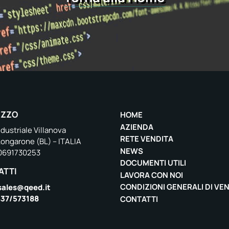
IZZO
HOME
AZIENDA
dustriale Villanova
RETE VENDITA
Longarone (BL) – ITALIA
NEWS
00691730253
DOCUMENTI UTILI
ATTI
LAVORA CON NOI
CONDIZIONI GENERALI DI VE
sales@qeed.it
37/573188
CONTATTI