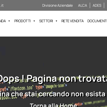
it
Divisione Aziendale
ALCA
ADES
NDA
PRODOTTI
SETTORI
RETE VENDITA
DOCUMENTI 
Oops ! Pagina non trovat
na che stai cercando non esista 
Torna alla Home