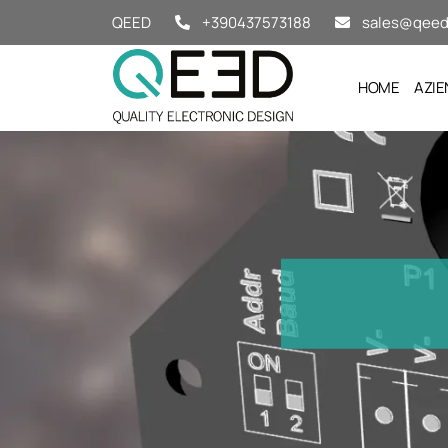
Salta al contenuto
QEED
+390437573188
sales@qeed.
HOME
AZIE