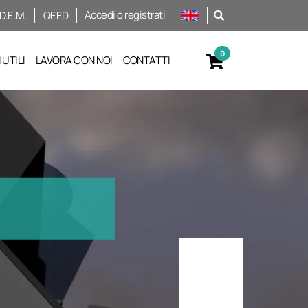
Accedi o registrati
D.E.M.
QEED
UTILI
LAVORA CON NOI
CONTATTI