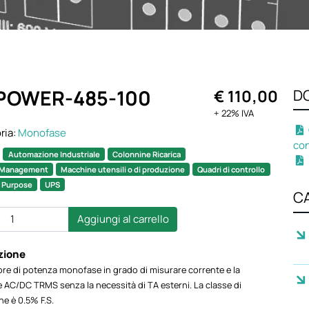
-POWER-485-100
€ 110,00
D
+ 22% IVA
ria:
Monofase
con
:
Automazione Industriale
Colonnine Ricarica
 Management
Macchine utensili o di produzione
Quadri di controllo
 Purpose
UPS
C
Aggiungi al carrello
zione
re di potenza monofase in grado di misurare corrente e la
 AC/DC TRMS senza la necessità di TA esterni. La classe di
ne è 0.5% F.S.