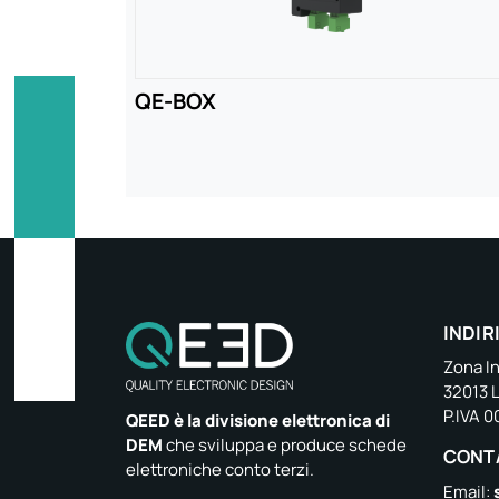
QE-BOX
INDIR
Zona In
32013 
P.IVA 
QEED è la divisione elettronica di
DEM
che sviluppa e produce schede
CONT
elettroniche conto terzi.
Email: