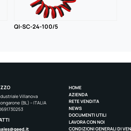
QI-SC-24-100/5
IZZO
HOME
AZIENDA
dustriale Villanova
RETE VENDITA
Longarone (BL) – ITALIA
NEWS
00691730253
DOCUMENTI UTILI
ATTI
LAVORA CON NOI
CONDIZIONI GENERALI DI VE
sales@qeed.it