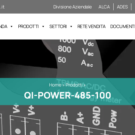
it
Divisione Aziendale
ALCA
ADES
NDA
PRODOTTI
SETTORI
RETE VENDITA
DOCUMENTI 
Home
»
Prodotti
»
QI-POWER-485-100