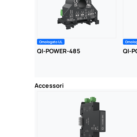
Omologato UL
Omolog
QI-POWER-485
QI-
Accessori