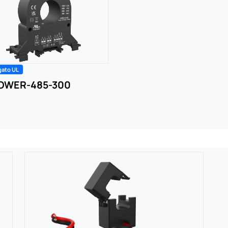
ato UL
POWER-485-300