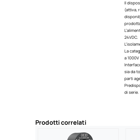
Il dispo
(attiva,
disponib
prodott
L’alimen
24VDC.
L’isolam
La categ
a 1000V 
Interfa
sia da t
parti ag
Predispo
di serie.
Prodotti correlati