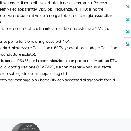
sitivo rende disponibili i valori istantanei di Irms, Vrms, Potenza
 reattiva ed apparente), Vpk, Ipk, Frequenza, PF, THD; è inoltre
ile il valore cumulativo dell’energia totale, dell’energia assorbita e
a.
tazione del prodotto è tramite alimentazione esterna a 12VDC o
ento per la tensione di ingresso è di 4kV.
oria di sicurezza è Cat III fino a 600V (conduttore nudo) e Cat II fino
(conduttore isolato).
ccia seriale RS485 per la comunicazione con protocollo Modbus RTU
ool di configurazione Q-WIZARD, sia con master Modbus di terze
endo sui registri della mappa di registri
sto per montaggio su barra DIN con accessori di aggancio forniti