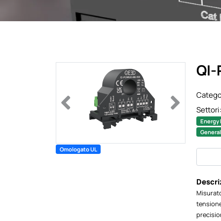
QI
Catego
Previous
Next
Settori
Energy
General
Omologato UL
Descri
Misurato
tensione
precisio