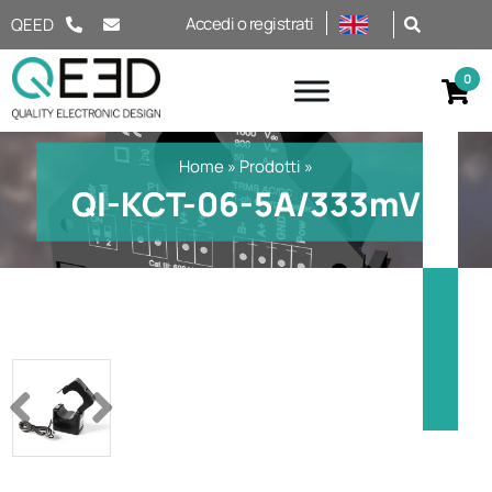
Salta al contenuto
Accedi o registrati
QEED
Home
»
Prodotti
»
QI-KCT-06-5A/333mV
Previous
Next