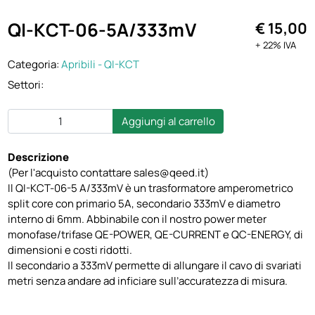
QI-KCT-06-5A/333mV
€ 15,00
+ 22% IVA
Categoria:
Apribili - QI-KCT
Settori:
Aggiungi al carrello
Descrizione
(Per l'acquisto contattare sales@qeed.it)
Il QI-KCT-06-5 A/333mV è un trasformatore amperometrico
split core con primario 5A, secondario 333mV e diametro
interno di 6mm. Abbinabile con il nostro power meter
monofase/trifase QE-POWER, QE-CURRENT e QC-ENERGY, di
dimensioni e costi ridotti.
Il secondario a 333mV permette di allungare il cavo di svariati
metri senza andare ad inficiare sull’accuratezza di misura.