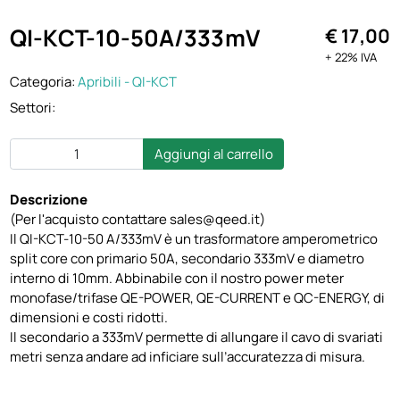
QI-KCT-10-50A/333mV
€ 17,00
+ 22% IVA
Categoria:
Apribili - QI-KCT
Settori:
Aggiungi al carrello
Descrizione
(Per l'acquisto contattare sales@qeed.it)
Il QI-KCT-10-50 A/333mV è un trasformatore amperometrico
split core con primario 50A, secondario 333mV e diametro
interno di 10mm. Abbinabile con il nostro power meter
monofase/trifase QE-POWER, QE-CURRENT e QC-ENERGY, di
dimensioni e costi ridotti.
Il secondario a 333mV permette di allungare il cavo di svariati
metri senza andare ad inficiare sull’accuratezza di misura.