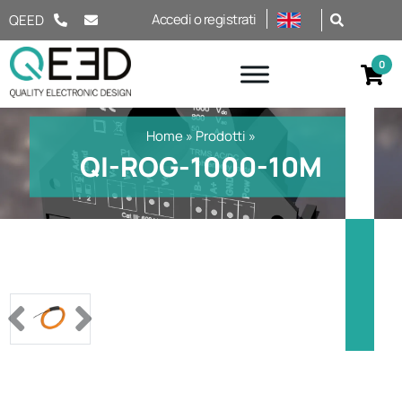
Salta al contenuto
Accedi o registrati
QEED
Home
»
Prodotti
»
QI-ROG-1000-10M
Previous
Next