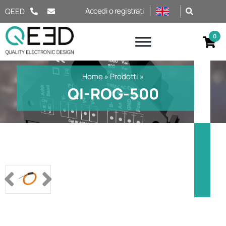
Salta al contenuto
Accedi o registrati
QEED
Home
»
Prodotti
»
QI-ROG-500
Previous
Next