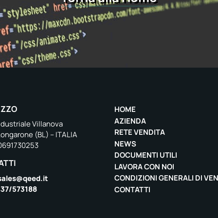
IZZO
HOME
AZIENDA
dustriale Villanova
RETE VENDITA
Longarone (BL) – ITALIA
NEWS
00691730253
DOCUMENTI UTILI
ATTI
LAVORA CON NOI
CONDIZIONI GENERALI DI VE
sales@qeed.it
37/573188
CONTATTI