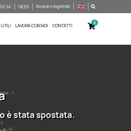
Accedi o registrati
D.E.M.
QEED
UTILI
LAVORA CON NOI
CONTATTI
a
o è stata spostata.