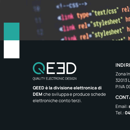
INDIR
Zona In
32013 
P.IVA 
QEED è la divisione elettronica di
DEM
che sviluppa e produce schede
CONT
elettroniche conto terzi.
Email:
Tel.:
04