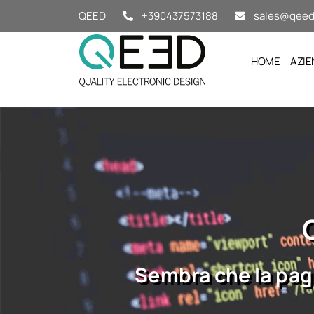
Salta al contenuto
QEED
+390437573188
sales@qeed.
HOME
AZIE
Sembra che la pagi