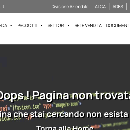
it
Divisione Aziendale
ALCA
ADES
NDA
PRODOTTI
SETTORI
RETE VENDITA
DOCUMENTI 
Oops ! Pagina non trovat
na che stai cercando non esista 
Torna alla Home