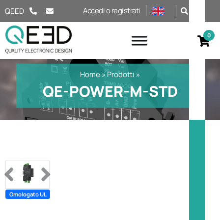
Salta al contenuto
Accedi o registrati
QEED
Home
»
Prodotti
»
QE-POWER-M-STD
Previous
Next
Omologato UL