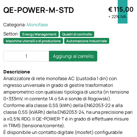
QE-POWER-M-STD
€ 115,00
+ 22% IVA
Categoria:
Monofase
Settori:
Energy Management
Quadri di controllo
Macchine utensili o di produzione
Automazione Industriale
Aggiungi al carrello
Descrizione
Analizzatore di rete monofase AC (custodia 1 din) con
ingresso universale in grado di gestire trasformatori
amperometrici con qualsiasi tipologia di uscita (in tensione
0÷333mV, in corrente 1A o 5A e sonde di Rogowski).
Conforme alla classe 0,5S (kWh) della EN62053-22 e alla
classe 0,5S (kVARh) della EN62053-24, ha una precisione pari
a ±0,5% RDG. Il QE-POWER-T è in grado di effettuare misure
in TRMS (tensione/corrente).
È disponibile un contatto digitale (mosfet) configurabile