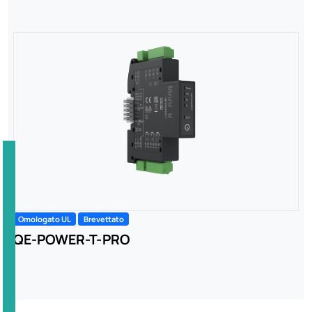
Omologato UL
Brevettato
QE-POWER-T-PRO