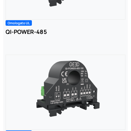
Omologato UL
QI-POWER-485