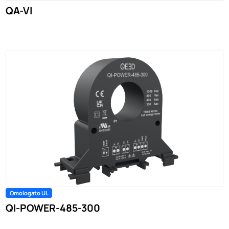
QA-VI
Omologato UL
QI-POWER-485-300