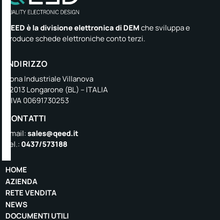
QEED è la divisione elettronica di DEM
che sviluppa e
produce schede elettroniche conto terzi.
INDIRIZZO
Zona Industriale Villanova
32013 Longarone (BL) – ITALIA
P.IVA 00691730253
CONTATTI
Email:
sales@qeed.it
Tel.:
0437/573188
HOME
AZIENDA
RETE VENDITA
NEWS
DOCUMENTI UTILI