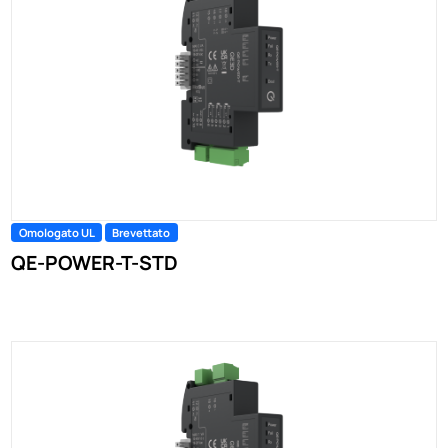
Omologato UL
Brevettato
QE-POWER-T-STD