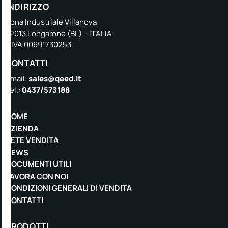
INDIRIZZO
Zona Industriale Villanova
32013 Longarone (BL) – ITALIA
P.IVA 00691730253
CONTATTI
Email:
sales@qeed.it
Tel.:
0437/573188
HOME
AZIENDA
RETE VENDITA
NEWS
DOCUMENTI UTILI
LAVORA CON NOI
CONDIZIONI GENERALI DI VENDITA
CONTATTI
PRODOTTI