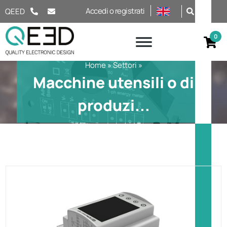
Salta al contenuto
Accedi o registrati
QEED
Home
»
Settori
»
Macchine utensili o di
produzi...