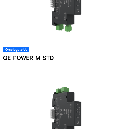
Omologato UL
QE-POWER-M-STD