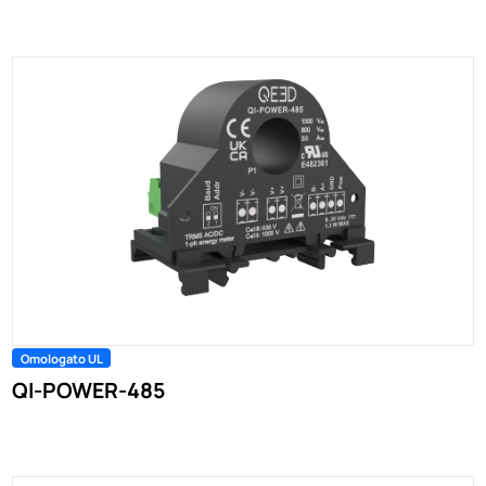
Omologato UL
QI-POWER-485